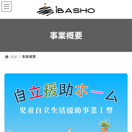
コ
ナ
ン
ビ
テ
ゲ
ン
ー
ツ
シ
へ
ョ
事業概要
ス
ン
キ
に
ッ
移
プ
動
TOP
事業概要